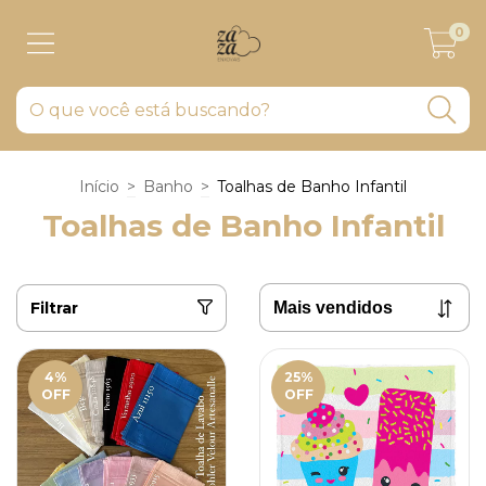
0
Início
>
Banho
>
Toalhas de Banho Infantil
Toalhas de Banho Infantil
Filtrar
4
%
25
%
OFF
OFF