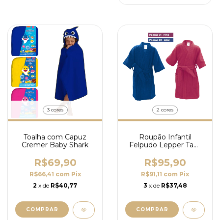
3 cores
2 cores
Toalha com Capuz
Roupão Infantil
Cremer Baby Shark
Felpudo Lepper Tam
G
R$69,90
R$95,90
R$66,41
com
Pix
R$91,11
com
Pix
2
x de
R$40,77
3
x de
R$37,48
COMPRAR
COMPRAR