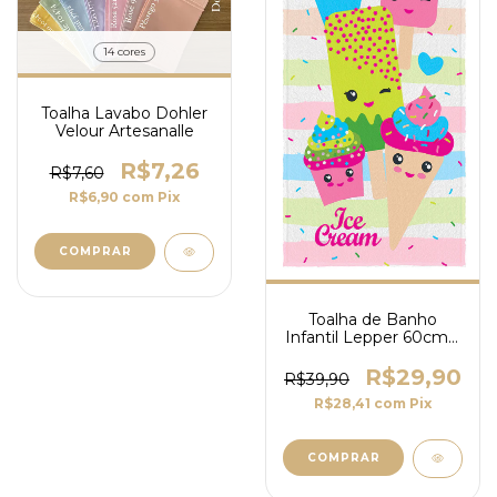
14 cores
Toalha Lavabo Dohler
Velour Artesanalle
R$7,26
R$7,60
R$6,90
com
Pix
COMPRAR
Toalha de Banho
Infantil Lepper 60cm x
1,10m 300g/m² Doce
Gelato
R$29,90
R$39,90
R$28,41
com
Pix