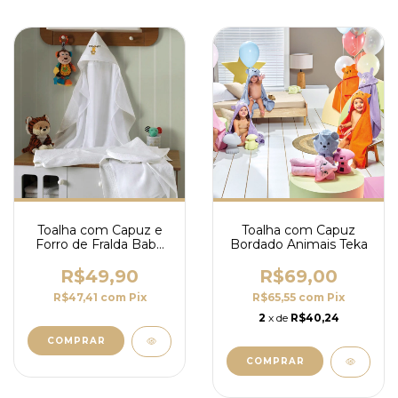
Toalha com Capuz e
Toalha com Capuz
Forro de Fralda Baby
Bordado Animais Teka
Love Dohler
R$49,90
R$69,00
R$47,41
com
Pix
R$65,55
com
Pix
2
x de
R$40,24
COMPRAR
COMPRAR