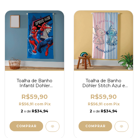
Toalha de Banho
Toalha de Banho
Infantil Dohler
Döhler Stitch Azul e
Aveludada Spiderman
Rosa
R$59,90
R$59,90
R$56,91
com
Pix
R$56,91
com
Pix
2
x de
R$34,94
2
x de
R$34,94