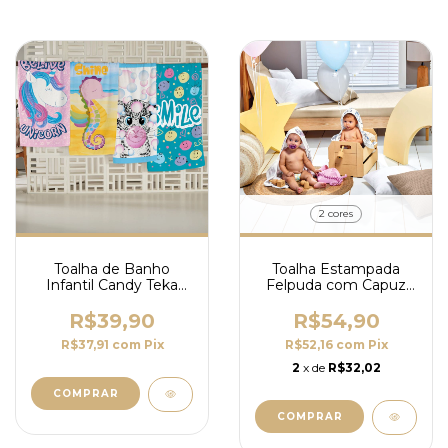
2 cores
Toalha de Banho
Toalha Estampada
Infantil Candy Teka
Felpuda com Capuz
65cm X 115cm
75x90CM Teka Kids
R$39,90
R$54,90
R$37,91
com
Pix
R$52,16
com
Pix
2
x de
R$32,02
COMPRAR
COMPRAR