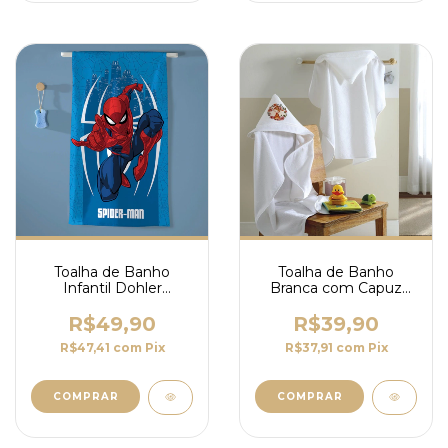
Toalha de Banho
Toalha de Banho
Infantil Dohler
Branca com Capuz
Homem Aranha
Dohler Baby Art
70x115cm
R$49,90
R$39,90
R$47,41
com
Pix
R$37,91
com
Pix
COMPRAR