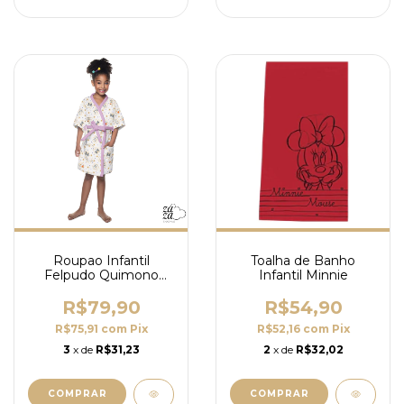
Roupao Infantil
Toalha de Banho
Felpudo Quimono
Infantil Minnie
Miau Lepper Tam P
R$79,90
R$54,90
R$75,91
com
Pix
R$52,16
com
Pix
3
x de
R$31,23
2
x de
R$32,02