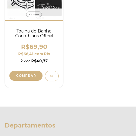
2 cores
Toalha de Banho
Corinthians Oficial
70cm x 1,40m -
Lepper
R$69,90
R$66,41
com
Pix
2
x de
R$40,77
COMPRAR
Departamentos