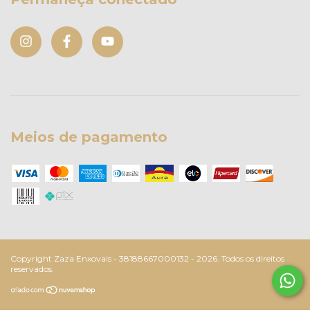
Meios de pagamento
Copyright Zaza Enxovais - 38188667000132 - 2026. Todos os direitos
reservados.