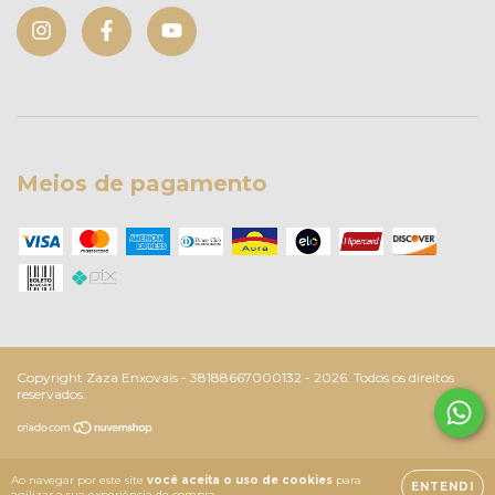
Meios de pagamento
Copyright Zaza Enxovais - 38188667000132 - 2026. Todos os direitos
reservados.
Ao navegar por este site
você aceita o uso de cookies
para
ENTENDI
agilizar a sua experiência de compra.