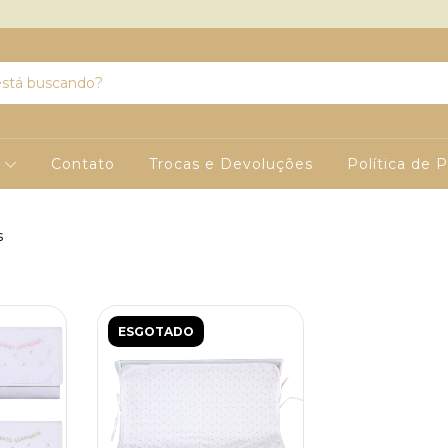
s
Contato
Trocas e Devoluções
Política de 
s
ESGOTADO