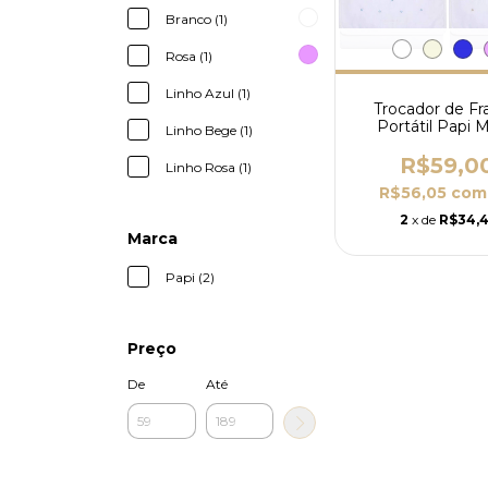
Branco (1)
Rosa (1)
Linho Azul (1)
Trocador de Fr
Portátil Papi 
Linho Bege (1)
Clássicos com 
Fraldas e Bol
R$59,0
Linho Rosa (1)
R$56,05
com
2
x de
R$34,4
Marca
Papi (2)
Preço
De
Até