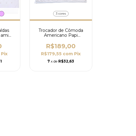
3 cores
aldas
Trocador de Cômoda
Mami
Americano Papi
Porta
Bordados com Forro
sos
Impermeável -
0
R$189,00
70x40x13cm
Pix
R$179,55
com
Pix
1
7
x de
R$32,63