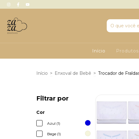
Início
Produto
Início
>
Enxoval de Bebê
>
Trocador de Fralda
Filtrar por
Cor
Azul (1)
Bege (1)