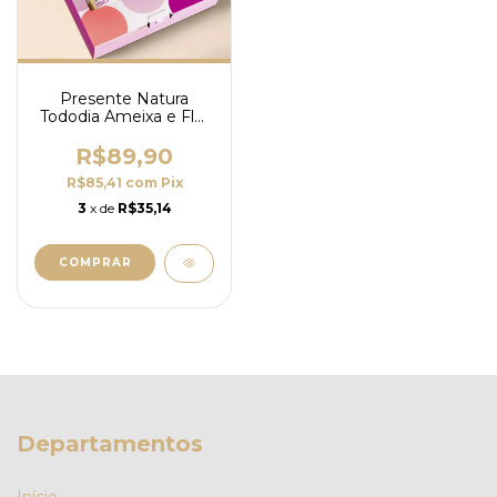
Presente Natura
Tododia Ameixa e Flor
de Baunilha - Feliz
Aniversário
R$89,90
R$85,41
com
Pix
3
x de
R$35,14
Departamentos
Início