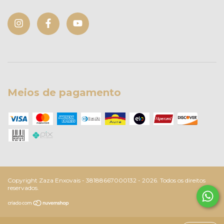
Meios de pagamento
Copyright Zaza Enxovais - 38188667000132 - 2026. Todos os direitos
reservados.