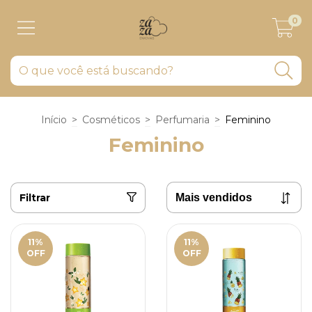
0
Início
>
Cosméticos
>
Perfumaria
>
Feminino
Feminino
Filtrar
11
%
11
%
OFF
OFF