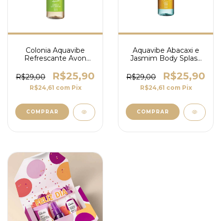
Colonia Aquavibe
Aquavibe Abacaxi e
Refrescante Avon
Jasmim Body Splash
Carambola e Flor de
Avon 300ml - Frescor
Laranjeira
Tropical
R$25,90
R$25,90
R$29,00
R$29,00
R$24,61
com
Pix
R$24,61
com
Pix